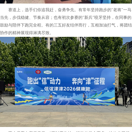
赛道上，选手们你追我赶，奋勇争先。有常年坚持跑步的"老将"一马
当先，步伐稳健、节奏从容；也有初次参赛的"新兵"咬牙坚持，在同事的
鼓励与陪伴下跑完全程。有的三五好友结伴而行，互相加油打气，将团结
协作的精神展现得淋漓尽致。