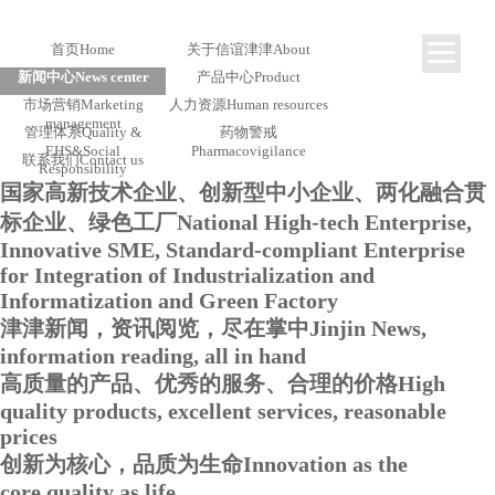
首页
Home
关于信谊津津
About
新闻中心
News center
产品中心
Product
市场营销
Marketing
人力资源
Human resources
management
管理体系
Quality &
药物警戒
EHS&Social
Pharmacovigilance
联系我们
Contact us
Responsibility
国家高新技术企业、创新型中小企业、两化融合贯
标企业、绿色工厂
National High-tech Enterprise,
Innovative SME, Standard-compliant Enterprise
for Integration of Industrialization and
Informatization and Green Factory
津津新闻，资讯阅览，尽在掌中
Jinjin News,
information reading, all in hand
高质量的产品、优秀的服务、合理的价格
High
quality products, excellent services, reasonable
prices
创新为核心，品质为生命
Innovation as the
core,quality as life