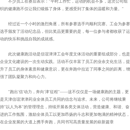
不少员工在赛后表示："平时工作忙，运动的机会不多，这次公司组
织的健康跑不仅让我们锻炼了身体，更感受到了集体的温暖和力量。"
经过近一个小时的激烈角逐，所有参赛选手均顺利完赛。工会为参赛
选手颁发了活动纪念品，但比奖品更重要的是，每一位参与者都收获了运
动的快乐和挑战自我的成就感。
此次健康跑活动是信谊津津工会年度文体活动的重要组成部分，也是
企业文化建设的一次生动实践。活动不仅丰富了员工的业余文化生活，提
升了员工的身体素质和健康意识，更在奔跑中拉近了同事之间的距离，增
强了团队凝聚力和向心力。
"跑出'信'动力，奔向'津'征程"——这不仅仅是一场健康跑的主题，更
是天津信谊津津药业全体员工共同的信念与追求。未来，公司将继续秉
持"以人为本"的管理理念，持续开展各类文体活动，营造健康、和谐、奋
进的工作氛围，激励全体员工以更加昂扬的斗志和更加饱满的精神状态，
在企业发展的大道上携手奔跑，共同书写高质量发展的崭新篇章