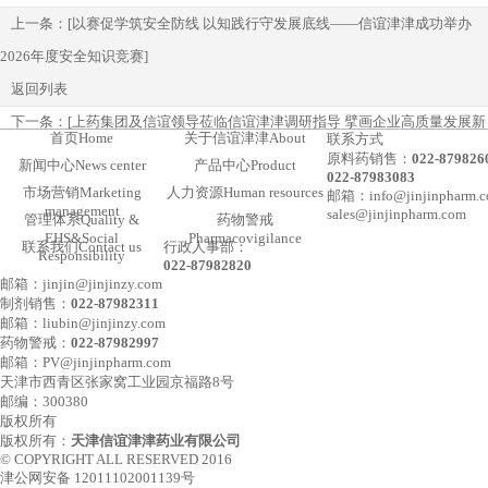
上一条：
[以赛促学筑安全防线 以知践行守发展底线——信谊津津成功举办
2026年度安全知识竞赛]
返回列表
下一条：
[上药集团及信谊领导莅临信谊津津调研指导 擘画企业高质量发展新
首页
Home
关于信谊津津
About
联系方式
蓝图]
原料药销售：
022-87982
新闻中心
News center
产品中心
Product
022-87983083
市场营销
Marketing
人力资源
Human resources
邮箱：info@jinjinpharm.
management
sales@jinjinpharm.com
管理体系
Quality &
药物警戒
EHS&Social
Pharmacovigilance
联系我们
Contact us
行政人事部：
Responsibility
022-87982820
邮箱：jinjin@jinjinzy.com
制剂销售：
022-87982311
邮箱：liubin@jinjinzy.com
药物警戒：
022-87982997
邮箱：PV@jinjinpharm.com
天津市西青区张家窝工业园京福路8号
邮编：300380
版权所有
版权所有：
天津信谊津津药业有限公司
© COPYRIGHT ALL RESERVED 2016
津公网安备 12011102001139号